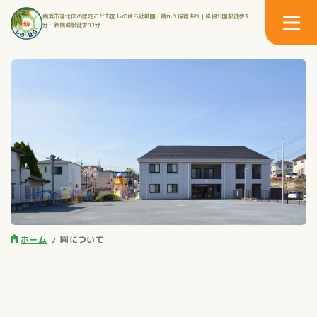
横浜市港北区の認定こども園しのはら幼稚園 | 預かり保育あり | 岸根公園駅徒歩3
分・新横浜駅徒歩11分
ホーム
園について